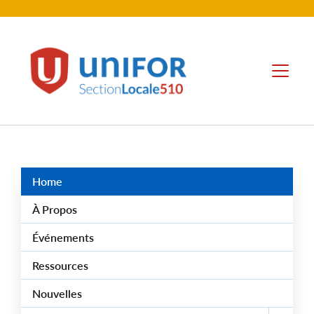
contenu
principal
Unifor
Menu
-
Local
Union
Sites
Group
Menus
Home
À Propos
Événements
Ressources
Nouvelles