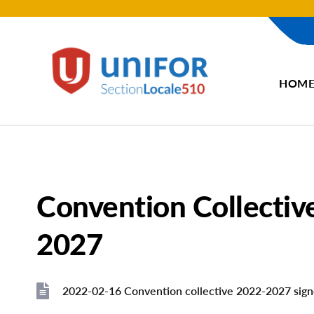
contenu
principal
Unifor
HOM
-
Local
Union
Sites
Convention Collectiv
2027
2022-02-16 Convention collective 2022-2027 sign
File
File